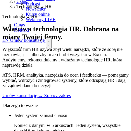
/
Usługi
Podcast
/
Technologia w HR
Newsletter
Kursy online
Technologia w HR
Webinary
LIVE
O nas
Właściwa technologia HR.
Dobrana na
Kontakt
miarę Twojej firmy.
EN
Umów konsultację
Większość firm HR używa zbyt wielu narzędzi, które ze sobą nie
rozmawiają — albo zbyt mało i robi wszystko w Excelu.
Audytujemy, rekomendujemy i wdrażamy technologię HR, która
naprawdę działa.
ATS, HRM, analityka, narzędzia do ocen i feedbacku — pomagamy
wybrać, wdrożyć i zintegrować systemy, które odciążają HR i dają
zarządowi dane do decyzji.
Umów konsultację →
Zobacz zakres
Dlaczego to ważne
Jeden system zamiast chaosu
Koniec z danymi w 5 arkuszach. Jeden system, wszystkie
dane HR w jednym miejscu.