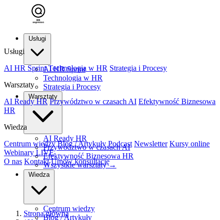
Usługi
Usługi
AI HR Sprint
Technologia w HR
Strategia i Procesy
AI HR Sprint
Technologia w HR
Warsztaty
Strategia i Procesy
Warsztaty
AI Ready HR
Przywództwo w czasach AI
Efektywność Biznesowa
HR
Wiedza
AI Ready HR
Centrum wiedzy
Blog / Artykuły
Podcast
Newsletter
Kursy online
Przywództwo w czasach AI
Webinary
LIVE
Efektywność Biznesowa HR
O nas
Kontakt
Umów konsultację
Wszystkie warsztaty →
Wiedza
Centrum wiedzy
Strona główna
Blog / Artykuły