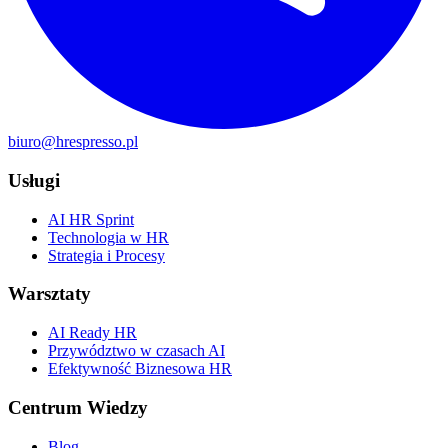
biuro@hrespresso.pl
Usługi
AI HR Sprint
Technologia w HR
Strategia i Procesy
Warsztaty
AI Ready HR
Przywództwo w czasach AI
Efektywność Biznesowa HR
Centrum Wiedzy
Blog