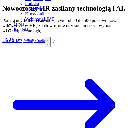
Podcast
Nowoczesny HR zasilany technologią i AI.
Newsletter
Kursy online
Webinary
LIVE
Pomagamy firmom zatrudniającym od 50 do 500 pracowników
O nas
wdrożyć AI w HR, zbudować nowoczesne procesy i wybrać
Kontakt
właściwą technologię.
EN
Umów konsultację
Umów bezpłatną konsultację