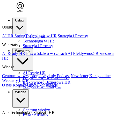
Usługi
Usługi
AI HR Sprint
Technologia w HR
Strategia i Procesy
AI HR Sprint
Technologia w HR
Warsztaty
Strategia i Procesy
Warsztaty
AI Ready HR
Przywództwo w czasach AI
Efektywność Biznesowa
HR
Wiedza
AI Ready HR
Centrum wiedzy
Blog / Artykuły
Podcast
Newsletter
Kursy online
Przywództwo w czasach AI
Webinary
LIVE
Efektywność Biznesowa HR
O nas
Kontakt
Umów konsultację
Wszystkie warsztaty →
Wiedza
Centrum wiedzy
AI · Technologia · Strategia HR
Blog / Artykuły