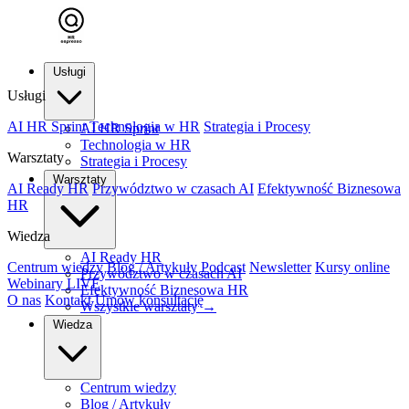
Usługi
Usługi
AI HR Sprint
Technologia w HR
Strategia i Procesy
AI HR Sprint
Technologia w HR
Warsztaty
Strategia i Procesy
Warsztaty
AI Ready HR
Przywództwo w czasach AI
Efektywność Biznesowa
HR
Wiedza
AI Ready HR
Centrum wiedzy
Blog / Artykuły
Podcast
Newsletter
Kursy online
Przywództwo w czasach AI
Webinary
LIVE
Efektywność Biznesowa HR
O nas
Kontakt
Umów konsultację
Wszystkie warsztaty →
Wiedza
Centrum wiedzy
Blog / Artykuły