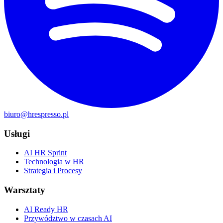
biuro@hrespresso.pl
Usługi
AI HR Sprint
Technologia w HR
Strategia i Procesy
Warsztaty
AI Ready HR
Przywództwo w czasach AI